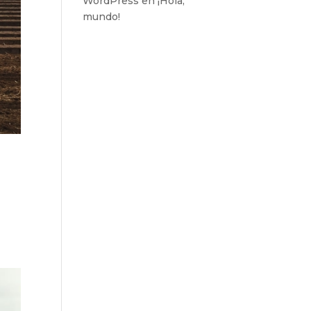
WordPress
en
¡Hola,
mundo!