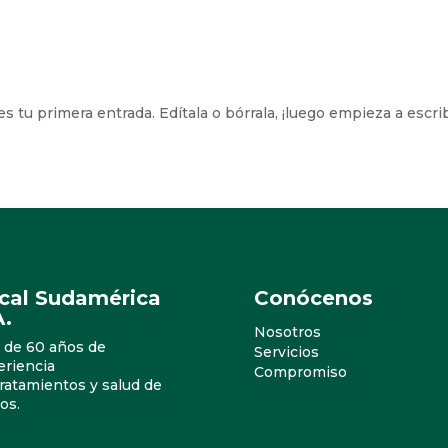
 tu primera entrada. Edítala o bórrala, ¡luego empieza a escrib
ical Sudamérica
Conócenos
A.
Nosotros
 de 60 años de
Servicios
eriencia
Compromiso
ratamientos y salud de
os.