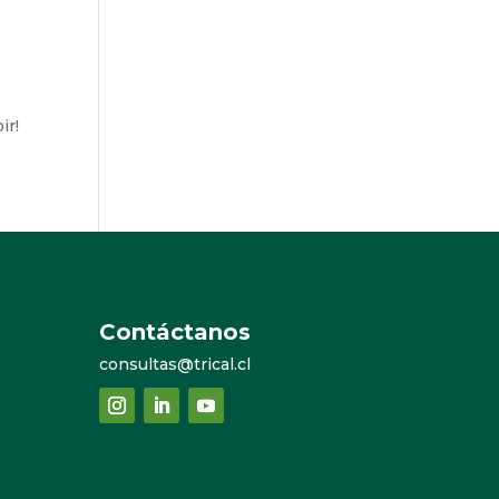
ir!
Contáctanos
consultas@trical.cl