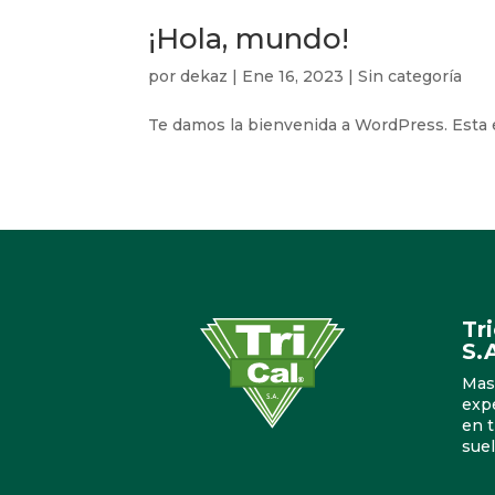
¡Hola, mundo!
por
dekaz
|
Ene 16, 2023
|
Sin categoría
Te damos la bienvenida a WordPress. Esta es
Tr
S.
Mas
exp
en t
suel