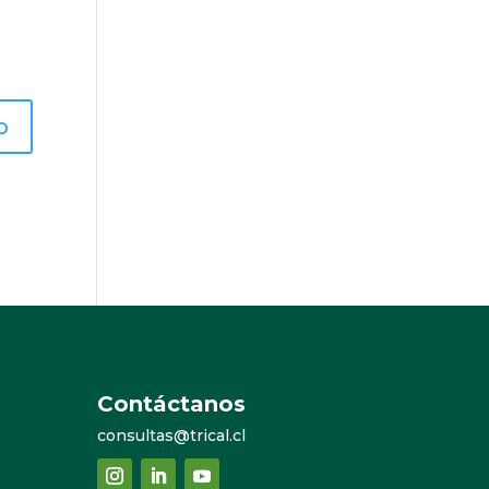
Contáctanos
consultas@trical.cl