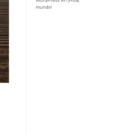
WordPress
en
¡Hola,
mundo!